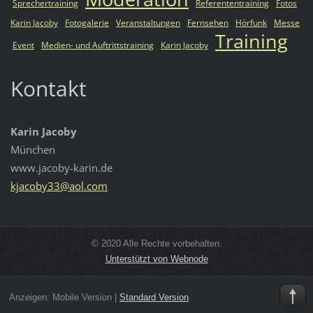
Sprechertraining
Referententraining
Fotos
Karin Jacoby
Fotogalerie
Veranstaltungen
Fernsehen
Hörfunk
Messe
Training
Event
Medien- und Auftrittstraining
Karin Jacoby
Kontakt
Karin Jacoby
München
www.jacoby-karin.de
kjacoby3
3@aol.co
m
© 2020 Alle Rechte vorbehalten.
Unterstützt von Webnode
Anzeigen:
Mobile Version
|
Standard Version