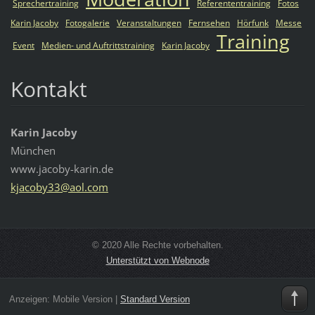
Sprechertraining
Referententraining
Fotos
Karin Jacoby
Fotogalerie
Veranstaltungen
Fernsehen
Hörfunk
Messe
Training
Event
Medien- und Auftrittstraining
Karin Jacoby
Kontakt
Karin Jacoby
München
www.jacoby-karin.de
kjacoby3
3@aol.co
m
© 2020 Alle Rechte vorbehalten.
Unterstützt von Webnode
Anzeigen:
Mobile Version
|
Standard Version